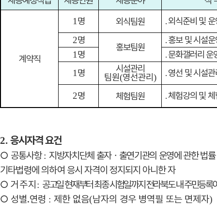
채용예정직급
채용인원
채용분야
직 
명
․
외식준비 및 운
1
외식팀원
명
․
홍보 및 시설운
2
홍보팀원
명
․
문화갤러리 운
1
계약직
시설관리
명
․
영선 및 시설관
1
팀원
영선관리
(
)
명
․
체험강의 및 체
2
체험팀원
응시자격 요건
2.
○
공통사항
지방자치단체 출자
ㆍ
출연기관의 운영에 관한 법률
:
기타법령에 의하여 응시
자격이 정지되지 아니한 자
○
거 주 지
공고일 현재부터 최종 시험일까지 전라북도 내 주민등록
:
○
성별
․
연령
제한 없음
남자의 경우 병역필 또는 면제자
:
(
)