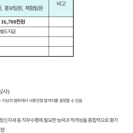
비고
원
홍보팀원
체험팀원
,
,
천원
16,700
별도 지급
심사
)
수
이상의 범위에서 서류전형 합격자를 결정할 수 있음
정신자세 등 직무수행에 필요한 능력과 적격성을 종합적으로 평가
결정