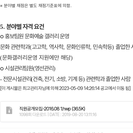
※
분야별 채점은 별도 채점기준표에 의함
.
분야별 자격 요건
5.
홍보팀원 문화예술 갤러리 운영
○
문화 관련학과
고고학
역사학
문화인류학
민속학등
졸업한 
(
,
,
,
)
문화갤러리운영 지원에만 해당
(
)
시설관리팀원
영선관리
(
)
○
전문시설관리
건축
전기
소방
기계 등
관련학과 졸업한 사람
-
(
,
,
,
)
[이 게시물은 최고관리자님에 의해 2023-05-09 14:26:14 공고에서 이동 됨]
직원공개모집-2016.08 1.hwp
(36.5K)
1098회 다운로드 | DATE : 2019-08-20 13:11:16