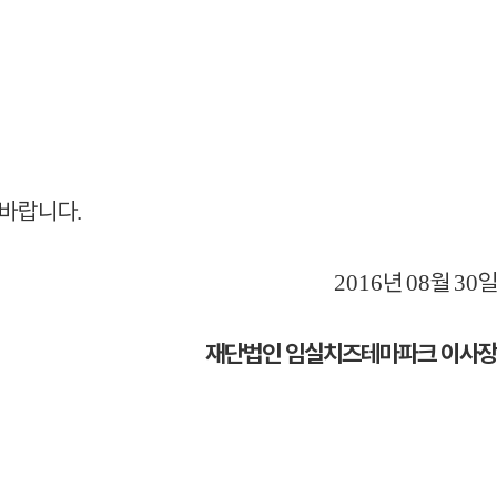
바랍니다
.
년
월
일
2016
08
30
재단법인 임실치즈테마파크 이사장