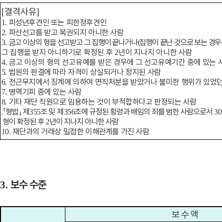
결격사유
[
]
피성년후견인 또는 피한정후견인
1.
파산선고를 받고 복권되지 아니한 사람
2.
금
고 이상의 형을 선고받고 그 집행이 끝나거나
집행이 끝난 것으로 보는 경우
3.
(
그 집행을 받지 아니하기로 확정된 후
년이 지나지 아니한 사람
2
금고 이상의 형의 선고유예를 받은 경우에 그 선고유예기간 중에 있는 
4.
법원의 판결에 따라 자격이 상실되거나 정지된 사람
5.
전근무지에서 징계에 의하여 면직처분을 받았거나 불미한 행위가 있었던
6.
병역기피 중에 있는 사람
7.
기타 재단 직원으로 임용하는 것이 부적합하다고 판정되는 사람
8.
「
형법
」
제
조 및 제
조에 규정된 횡령과 배임의 죄를 범한 사람으로서
9.
355
356
3
형이 확정된 후
년이 지나지 아니한 사람
2
재단과의 거래상 밀접한 이해관계를 가진 사람
10.
보수 수준
3.
보 수 액