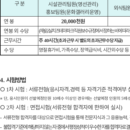
구 분
시설관리팀원
영선관리
(
)
외식팀
홍보팀원
문화갤러리운영
(
)
연 봉
천원
20,000
연봉 외 수당
재
임실치즈테마파크 직원보수규정에서 정하는 바에 따라 
(
)
근무시간
주
시간
40
(
초과 근무 시 별도의 초과근무수당 지급
)
수 당
명절휴가비
가족수당
정액급식비
시간외수당 등
,
,
,
시험방법
4.
○
차 시험
서류전형
응시자격
․
경력 등 자격기준 적격여부 
1
:
(
※
단
응시인원이 선발예정인원
배수 이상인 경우에는 선발예정 인원의
배
,
10
5
○
차 시험
면접시험
서류전형 합격자에 한하여 실시
2
:
(
)
-
서류전형 합격자를 대상으로 면접시험을 통해 전문지식과 그 응용능력
,
불합격 기준에 해당하지 않는 자 중에서 평정성적이 우수한 자를 합격자로 
-