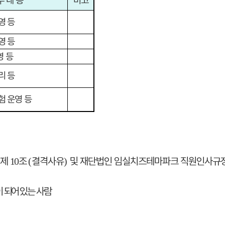
무 내 용
비고
영 등
영 등
영 등
리 등
험 운영 등
 제
조
결격사유
및 재단법인 임실치즈테마파크 직원인사규
10
(
)
이 되어
있는 사람