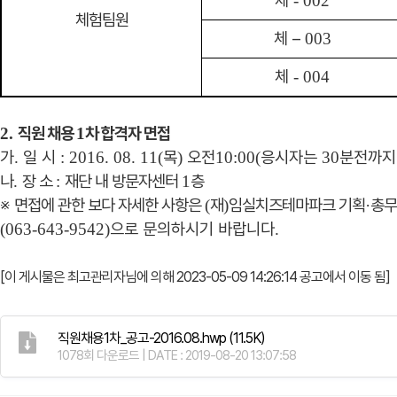
체
- 002
체험팀원
체
–
003
체
- 004
직원 채용
차 합격자 면접
2.
1
가
일 시
목
오전
응시자는
분전까지
.
: 2016. 08. 11(
)
10:00(
30
나
장 소
재단 내 방문자센터
층
.
:
1
※
면접에 관한 보다 자세한 사항은
재
임실치즈테마파크 기획
총무
(
)
·
으로 문의하시기 바랍니다
(063-643-9542)
.
[이 게시물은 최고관리자님에 의해 2023-05-09 14:26:14 공고에서 이동 됨]
직원채용1차_공고-2016.08.hwp
(11.5K)
1078회 다운로드 | DATE : 2019-08-20 13:07:58