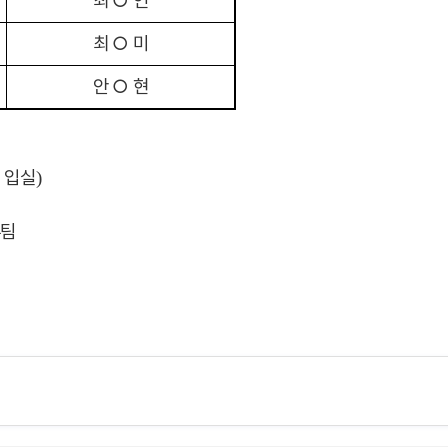
최
○
연
최
○
미
안
○
현
 입실
)
팀