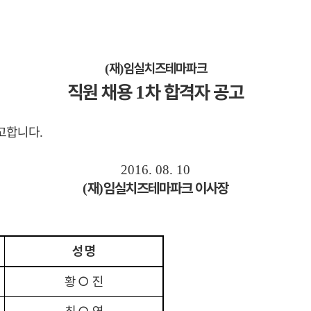
재
임실치즈테마파크
(
)
직원 채용
차 합격자 공고
1
공고합니다
.
2016. 08. 10
재
임실치즈테마파크 이사장
(
)
성 명
황
○
진