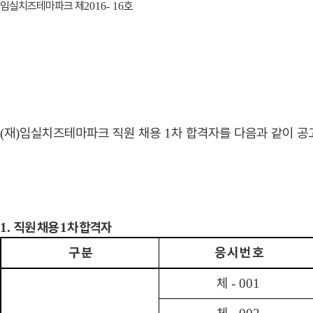
임실치즈테마파크 제
호
2016- 16
재
임실치즈테마파크 직원 채용
차 합격자를 다음과 같이 
(
)
1
직원 채용
차 합격자
1.
1
구 분
응 시 번 호
체
- 001