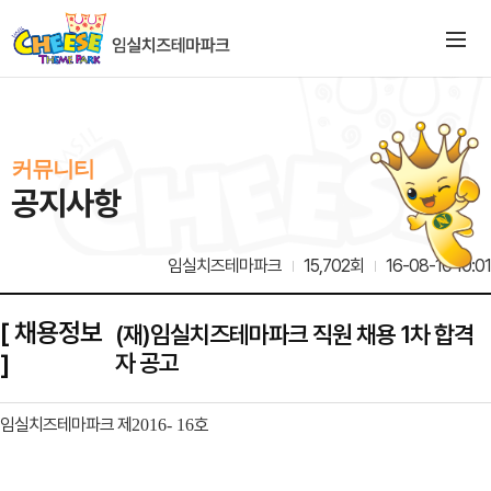
커뮤니티
공지사항
임실치즈테마파크
15,702회
16-08-10 10:01
[ 채용정보
(재)임실치즈테마파크 직원 채용 1차 합격
]
자 공고
임실치즈테마파크 제
호
2016- 16