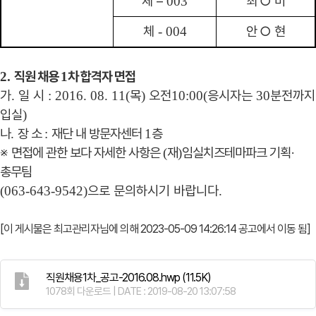
체
–
최
○
미
003
체
안
○
현
- 004
직원 채용
차 합격자 면접
2.
1
가
일 시
목
오전
응시자는
분전까지
.
: 2016. 08. 11(
)
10:00(
30
입실
)
나
장 소
재단 내 방문자센터
층
.
:
1
※
면접에 관한 보다 자세한 사항은
재
임실치즈테마파크 기획
(
)
·
총무팀
으로 문의하시기 바랍니다
(063-643-9542)
.
[이 게시물은 최고관리자님에 의해 2023-05-09 14:26:14 공고에서 이동 됨]
직원채용1차_공고-2016.08.hwp
(11.5K)
1078회 다운로드 | DATE : 2019-08-20 13:07:58