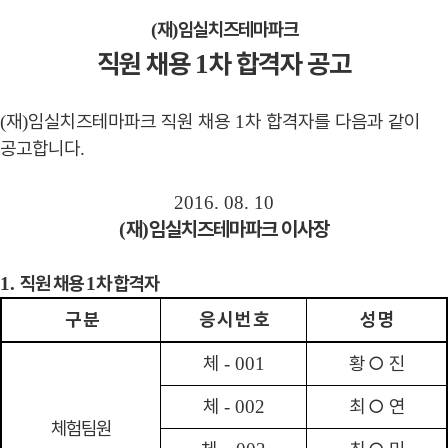
재
임실치즈테마파크
(
)
직원 채용
차 합격자 공고
1
재
임실치즈테마파크 직원 채용
차 합격자를 다음과 같이
(
)
1
공고합니다
.
2016. 08. 10
재
임실치즈테마파크 이사장
(
)
직원 채용
차 합격자
1.
1
구 분
응 시 번 호
성 명
체
황
○
진
- 001
체
최
○
연
- 002
체험팀원