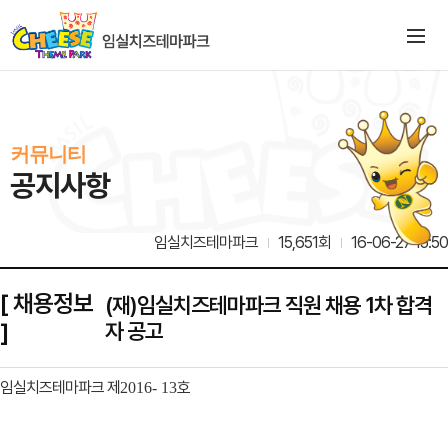
커뮤니티
공지사항
임실치즈테마파크
15,651회
16-06-27 15:50
[ 채용정보
(재)임실치즈테마파크 직원 채용 1차 합격
]
자 공고
임실치즈테마파크 제
호
2016- 13