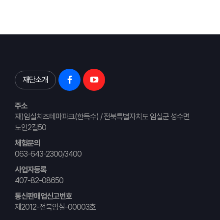
재단소개
주소
재)임실치즈테마파크(한득수) / 전북특별자치도 임실군 성수면
도인2길50
체험문의
063-643-2300/3400
사업자등록
407-82-08650
통신판매업신고번호
제2012-전북임실-00003호