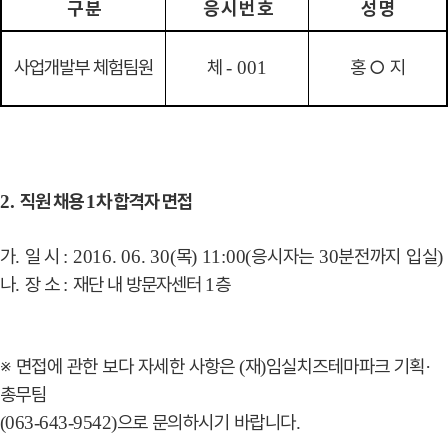
구 분
응 시 번 호
성 명
사업개발부 체험팀원
체
홍
○
지
- 001
직원 채용
차 합격자 면접
2.
1
가
일 시
목
응시자는
분전까지 입실
.
:
2016. 06. 30(
) 11:00(
30
)
나
장 소
재단 내 방문자센터
층
.
:
1
※
면접에 관한 보다 자세한 사항은
재
임실치즈테마파크 기획
(
)
·
총무팀
으로 문의하시기 바랍니다
(063-643-9542)
.