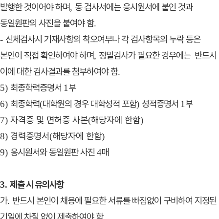
발행한 것이어야 하며
동 검사서에는 응시원서에 붙인 것
과
,
동일원판의 사진을 붙여야 함
.
신체검사시 기재사항의 착오여부나 각 검사항목의 누락 등은
-
본인이 직접 확인하여야 하며
정밀검사가 필요한 경우에는
반드시
,
이에 대한 검사결과를 첨부하여야 함
.
최종학력증명서
부
5)
1
최종학력
대학원의 경우 대학성적 포함
성적증명서
부
6)
(
)
1
자격증 및 면허증 사본
해당자에 한함
7)
(
)
경력증명서
해당자에 한함
8)
(
)
응시원서와 동일원판 사진
매
9)
4
제출 시 유의사항
3.
가
반드시 본인이 채용에 필요한 서류를 빠짐없이 구비하여 지정된
.
기일에 차질 없이 제출하여야 함
.