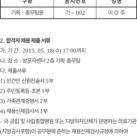
구 분
응 시 번 호
성 명
기획
ㆍ
총무팀원
기
–
이
○
주
002
합격자 채용 제출 서류
2.
가
기 간
수
까지
.
: 2015. 05. 18(
) 17:00
나
장 소
방문자센터
층 기획
총무팀
.
:
2
·
다
제출서류
.
민간인 신원진술서
부
1)
5
주민등록등
초본
부
2)
·
1
가족관계증명서
부
3)
2
채용신체검사서
부
4)
1
국
공립 및 사립종합병원 또는 지방자치단체가 운영하는 의료
기관
-
·
지방공사포함
이
공무원에 준하는 채용신체검사규정에
의하여
(
)