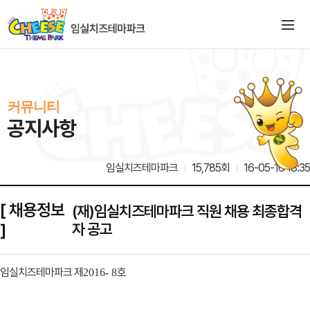
커뮤니티
공지사항
임실치즈테마파크
15,785회
16-05-16 18:35
[ 채용정보
(재)임실치즈테마파크 직원 채용 최종합격
]
자 공고
임실치즈테마파크 제
호
2016- 8