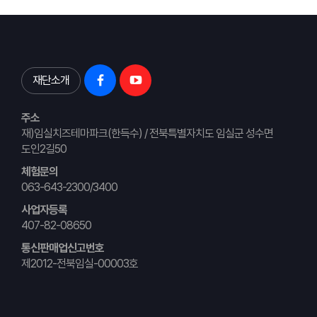
재단소개
주소
재)임실치즈테마파크(한득수) / 전북특별자치도 임실군 성수면
도인2길50
체험문의
063-643-2300/3400
사업자등록
407-82-08650
통신판매업신고번호
제2012-전북임실-00003호