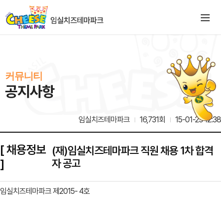
커뮤니티
공지사항
임실치즈테마파크
16,731회
15-01-23 12:38
[ 채용정보
(재)임실치즈테마파크 직원 채용 1차 합격
]
자 공고
임실치즈테마파크 제2015- 4호