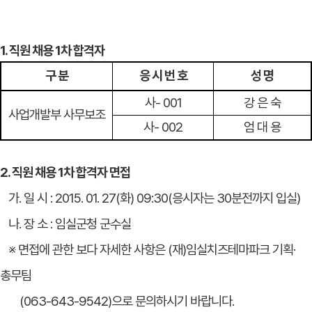
1. 직원 채용 1차 합격자
구 분
응 시 번 호
성 명
사- 001
강 은 숙
사업개발부 사무보조
사- 002
엄 대 용
2. 직원 채용 1차 합격자 면접
가. 일 시 : 2015. 01. 27(화) 09:30(응시자는 30분전까지 입실)
나. 장 소 : 임실군청 군수실
※ 면접에 관한 보다 자세한 사항은 (재)임실치즈테마파크 기획·
총무팀
(063-643-9542)으로 문의하시기 바랍니다.