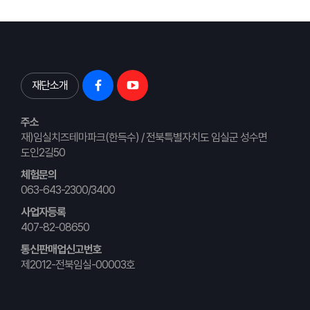
재단소개
주소
재)임실치즈테마파크(한득수) / 전북특별자치도 임실군 성수면
도인2길50
체험문의
063-643-2300/3400
사업자등록
407-82-08650
통신판매업신고번호
제2012-전북임실-00003호