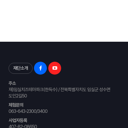
재단소개
주소
재)임실치즈테마파크(한득수) / 전북특별자치도 임실군 성수면
도인2길50
체험문의
063-643-2300/3400
사업자등록
407-82-08650