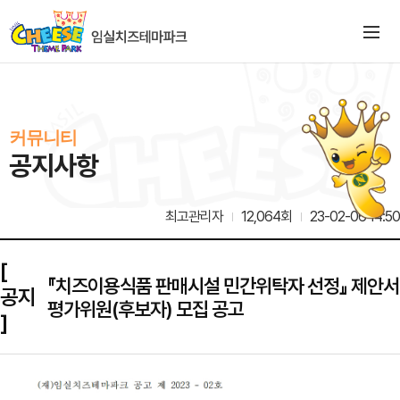
커뮤니티
공지사항
최고관리자
12,064회
23-02-06 14:50
[
『치즈이용식품 판매시설 민간위탁자 선정』 제안서
공지
평가위원(후보자) 모집 공고
]