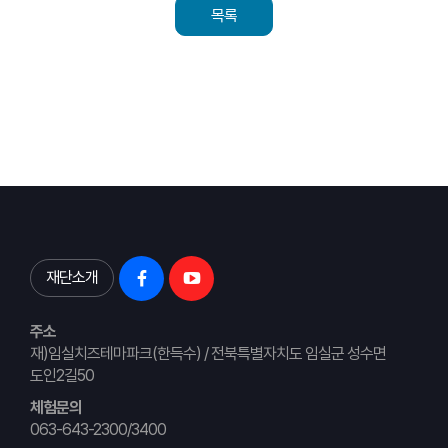
목록
재단소개
주소
재)임실치즈테마파크(한득수) / 전북특별자치도 임실군 성수면
도인2길50
체험문의
063-643-2300/3400