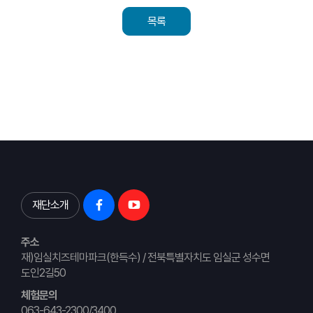
목록
재단소개
주소
재)임실치즈테마파크(한득수) / 전북특별자치도 임실군 성수면
도인2길50
체험문의
063-643-2300/3400