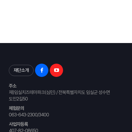
재단소개
주소
재)임실치즈테마파크(심민) / 전북특별자치도 임실군 성수면
도인2길50
체험문의
063-643-2300/3400
사업자등록
407-82-08650