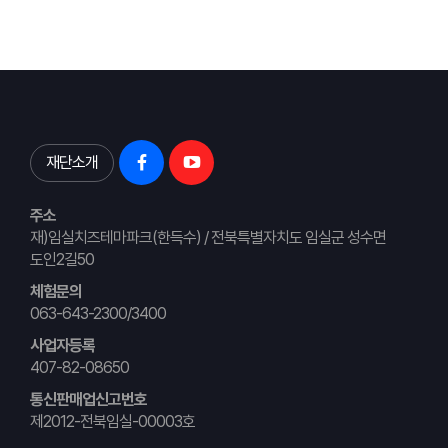
재단소개
주소
재)임실치즈테마파크(한득수) / 전북특별자치도 임실군 성수면
도인2길50
체험문의
063-643-2300/3400
사업자등록
407-82-08650
통신판매업신고번호
제2012-전북임실-00003호