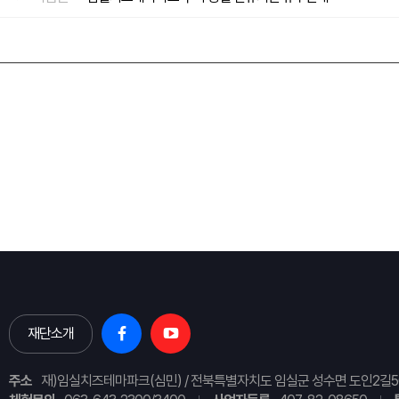
재단소개
주소
재)임실치즈테마파크(심민) / 전북특별자치도 임실군 성수면 도인2길5