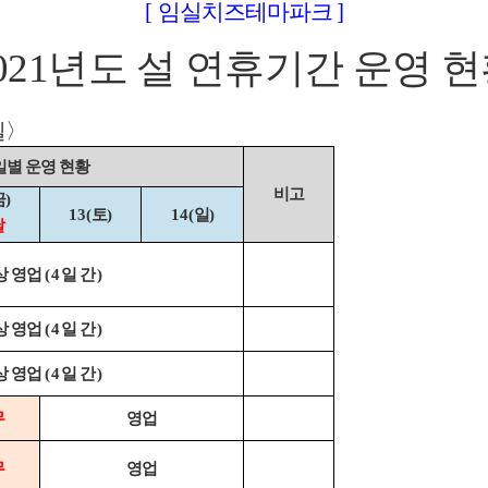
[
임실치즈테마파크
]
021
년도 설 연휴기간 운영 
일
〉
일별 운영 현황
비고
금
)
13(
토
)
14(
일
)
날
상 영업
(4
일간
)
상 영업
(4
일간
)
상 영업
(4
일간
)
무
영업
무
영업