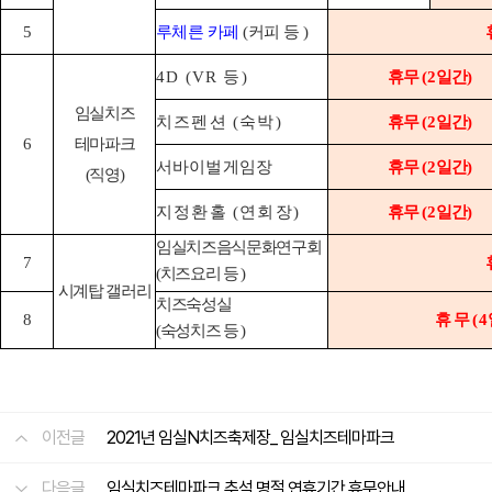
5
루체른 카페
(
커피 등
)
4D (VR
등
)
휴무
(2
일간
)
임실치즈
치즈펜션
(
숙박
)
휴무
(2
일간
)
6
테마파크
서바이벌게임장
휴무
(2
일간
)
(
직영
)
지정환홀
(
연회장
)
휴무
(2
일간
)
임실치즈음식문화연구회
7
(
치즈요리 등
)
시계탑 갤러리
치즈숙성실
8
휴 무
(
4
(
숙성치즈 등
)
이전글
2021년 임실N치즈축제장_ 임실치즈테마파크
다음글
임실치즈테마파크 추석 명절 연휴기간 휴무안내