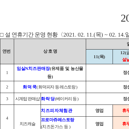
2
□
설 연휴기간 운영 현황
〈
2021. 02. 11.(
목
) ~ 02. 14.
연번
상 호 명
12(
11(
목
)
설
임실
N
치즈판매장
(
유제품 및 농산물
1
정
등
)
2
화 덕 쿡
(
화덕피자 등 레스토랑
)
정
3
시계탑 판매샵
화 락 당
(
베이커리 등
)
정
치즈피자체험관
영업
휴
4
프로마쥬레스토랑
치즈캐슬
영업
휴
(
치즈돈가스 등
)