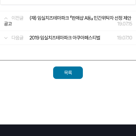
이전글
(재) 임실치즈테마파크 『판매샵 A동』 민간위탁자 선정 제안
공고
19.07.15
다음글
2019 임실치즈테마파크 아쿠아페스티벌
19.07.10
목록