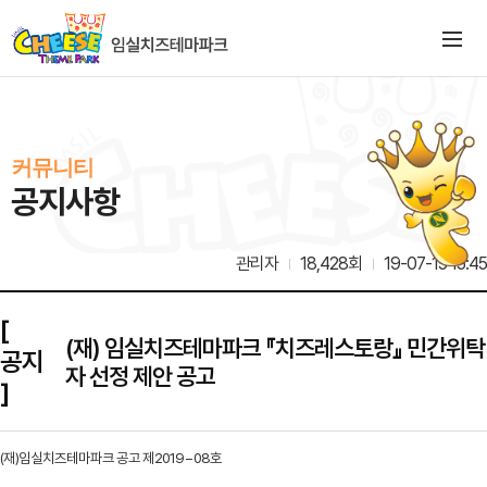
커뮤니티
공지사항
관리자
18,428회
19-07-15 15:45
[
(재) 임실치즈테마파크 『치즈레스토랑』 민간위탁
공지
자 선정 제안 공고
]
(재)임실치즈테마파크 공고 제2019 – 08호