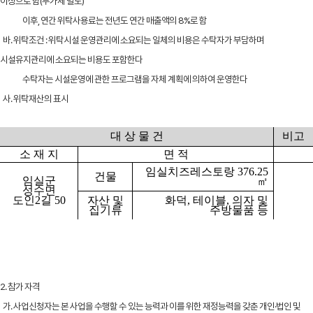
이상으로 함(부가세 별도)
이후, 연간 위탁사용료는 전년도 연간 매출액의 8%로 함
바. 위탁조건 : 위탁시설 운영관리에 소요되는 일체의 비용은 수탁자가 부담하며
시설유지관리에 소요되는 비용도 포함한다
수탁자는 시설운영에 관한 프로그램을 자체 계획에 의하여 운영한다
사. 위탁재산의 표시
대 상 물 건
비고
소 재 지
면 적
임실치즈레스토랑
376.25
건물
임실군
㎡
성수면
도인
2
길
50
자산 및
화덕
,
테이블
,
의자 및
집기류
주방물품 등
2. 참가 자격
가. 사업신청자는 본 사업을 수행할 수 있는 능력과 이를 위한 재정능력을 갖춘 개인·법인 및