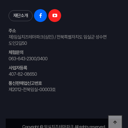
재단소개
주소
재)임실치즈테마파크(심민) / 전북특별자치도 임실군 성수면
도인2길50
체험문의
063-643-2300/3400
사업자등록
407-82-08650
통신판매업신고번호
제2012-전북임실-00003호
Copyright ©
임실치즈테마파크
All rights reserved.