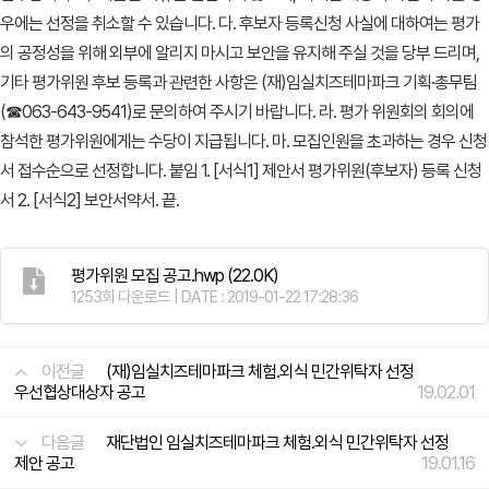
우에는 선정을 취소할 수 있습니다. 다. 후보자 등록신청 사실에 대하여는 평가
의 공정성을 위해 외부에 알리지 마시고 보안을 유지해 주실 것을 당부 드리며,
기타 평가위원 후보 등록과 관련한 사항은 (재)임실치즈테마파크 기획·총무팀
(☎063-643-9541)로 문의하여 주시기 바랍니다. 라. 평가 위원회의 회의에
참석한 평가위원에게는 수당이 지급됩니다. 마. 모집인원을 초과하는 경우 신청
서 접수순으로 선정합니다. 붙임 1. [서식1] 제안서 평가위원(후보자) 등록 신청
서 2. [서식2] 보안서약서. 끝.
평가위원 모집 공고.hwp
(22.0K)
1253회 다운로드 | DATE : 2019-01-22 17:28:36
이전글
(재)임실치즈테마파크 체험.외식 민간위탁자 선정
우선협상대상자 공고
19.02.01
다음글
재단법인 임실치즈테마파크 체험.외식 민간위탁자 선정
제안 공고
19.01.16