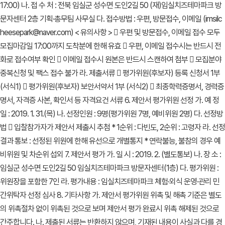
17:00) 나. 접 수 처 : 전북 임실군 성수면 도인2길 50 (재)임실치즈테마파크 방
문자센터 2층 기획·총무팀 사무실 다. 접수방법 : 우편, 방문접수, 이메일 (imsilc
heesepark@naver.com) < 유의사항 >  우편 및 방문접수, 이메일 접수 모두
모집마감일 17:00까지 도착분에 한해 유효  우편, 이메일 접수시는 반드시 전
화로 접수여부 확인  이메일 접수시 원본은 반드시 스캔하여 첨부  모집분야
중복신청 및 팩스 접수 불가 라. 제출서류  평가위원(후보자) 등록 신청서 1부
(서식1)  평가위원(후보자) 보안서약서 1부 (서식2)  최종학력증명서, 경력증
명서, 자격증 사본, 확인서 등 자격요건 서류 6. 제안서 평가위원 선정 가. 예 정
일 : 2019. 1. 31.(목) 나. 선정인원 : 9명(평가위원 7명, 예비위원 2명) 다. 선정방
법  입찰참가자가 제안서 제출시 추첨 * 1순위 : 다빈도, 2순위 : 고령자 라. 선정
결과 통보 : 선정된 위원에 한해 유선으로 개별통지 * 연락불능, 불참의 경우 예
비위원 및 차순위 섭외 7. 제안서 평가 가. 일 시 : 2019. 2. (별도통보) 나. 장 소 :
임실군 성수면 도인2길 50 임실치즈테마파크 방문자센터(1층) 다. 평가위원 :
위원장을 포함한 7인 라. 평가내용 : 임실치즈테마파크 체험·외식 운영·관리 민
간위탁자 선정 심사 8. 기타사항 가. 제안서 평가위원 위촉 및 해촉 기준은 별도
의 위촉절차 없이 위촉된 것으로 보며 제안서 평가 완료시 위촉 해제된 것으로
간주합니다. 나. 제출된 서류는 반환하지 않으며, 기재된 내용이 사실과 다를 경