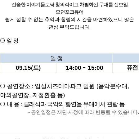
진솔한 이야기들로써 창의적이고 차별화된 무대를 선보일
모던포크듀어
쉽게 접할 수 없는 추억과 힐링의 시간을 마련하였으니 많은
관심 부탁드립니다
.
❍
일 정
일 정
퓨전
09.15(
토
)
14:00 ~ 15:00
❍
공연장소
:
임실치즈테마파크 일원
(
음악분수대
,
야외공연장
,
지정환홀 등
)
❍
내 용
:
클래식과 국악의 향연을 무대에서 관람 등
-
공연일정은 재단 사정에 따라 변동될 수 있습니다
.