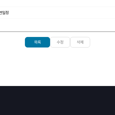
공연일정
목록
수정
삭제