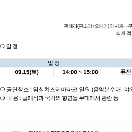
판페라
(
판소리
+
오페라
)
의 사과나무
쉽게 접
❍
일 정
일 정
퓨전
09.15(
토
)
14:00 ~ 15:00
❍
공연장소
:
임실치즈테마파크 일원
(
음악분수대
,
야
❍
내 용
:
클래식과 국악의 향연을 무대에서 관람 등