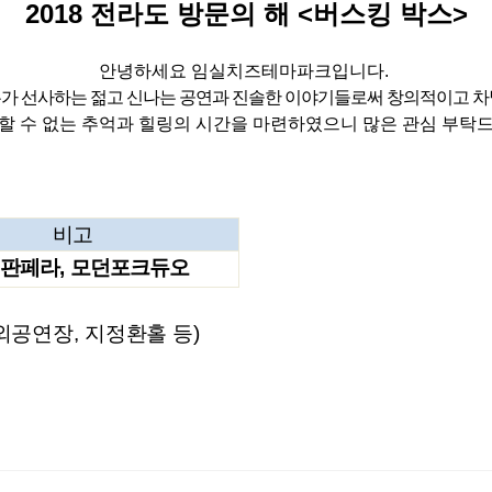
2018
전라도 방문의 해
<
버스킹 박스
>
안녕하세요 임실치즈테마파크입니다
.
가 선사하는 젊고 신나는 공연과 진솔한 이야기들로써 창의적이고 
할 수 없는 추억과 힐링의 시간을 마련하였으니 많은 관심 부탁
비고
 판페라
,
모던포크듀오
외공연장
,
지정환홀 등
)