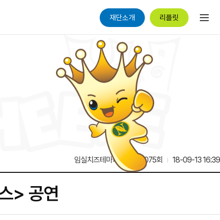
재단소개
리플릿
임실치즈테마파크
19,075회
18-09-13 16:39
박스> 공연