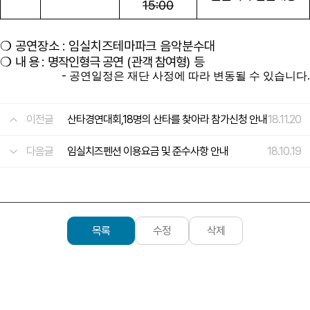
15:00
공연장소
:
임실치즈테마파크 음악분수대
❍
❍
내 용
:
명작인형극 공연
(
관객 참여형
)
등
-
.
공연일정은 재단 사정에 따라 변동될 수 있습니다
이전글
산타경연대회,18명의 산타를 찾아라 참가신청 안내
18.11.20
다음글
임실치즈펜션 이용요금 및 준수사항 안내
18.10.19
목록
수정
삭제