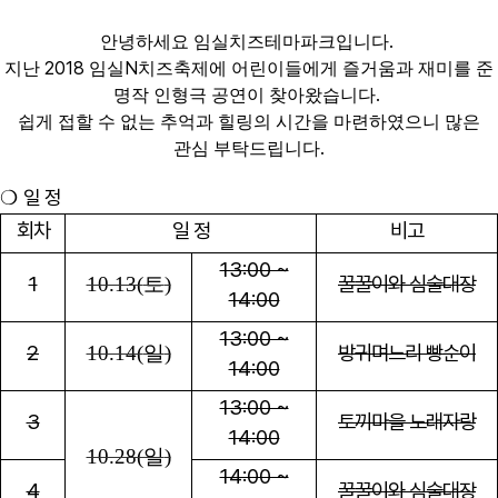
.
안녕하세요 임실치즈테마파크입니다
2018
N
지난
임실
치즈축제에
어린이들에게 즐거움과 재미를 준
.
명작 인형극 공연이
찾아왔습니다
쉽게 접할 수 없는 추억과 힐링의 시간을 마련하였으니 많은
.
관심 부탁드립니다
일 정
❍
회차
일 정
비고
13:00 ~
1
꿀꿀이와 심술대장
10.13(
토
)
14:00
13:00 ~
2
방귀며느리 빵순이
10.14(
일
)
14:00
13:00 ~
3
토끼마을 노래자랑
14:00
10.28(일
)
14:00 ~
4
꿀꿀이와 심술대장