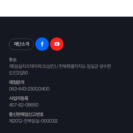
재단소개
주소
재)임실치즈테마파크(심민) / 전북특별자치도 임실군 성수면
도인2길50
체험문의
063-643-2300/3400
사업자등록
407-82-08650
통신판매업신고번호
제2012-전북임실-00003호