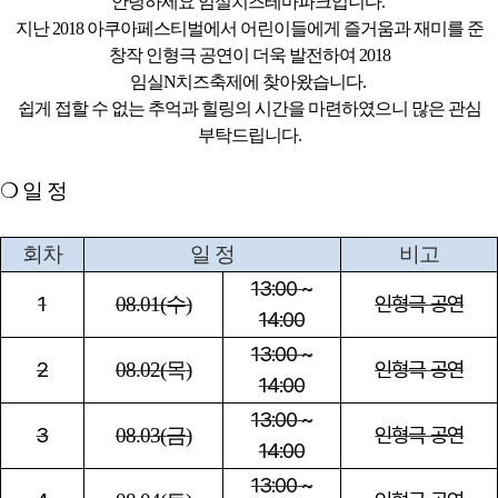
안녕하세요 임실치즈테마파크입니다.
지난 2018 아쿠아페스티벌에서 어린이들에게 즐거움과 재미를 준
창작 인형극 공연이 더욱 발전하여 2018
임실N치즈축제에 찾아왔습니다.
쉽게 접할 수 없는 추억과 힐링의 시간을 마련하였으니 많은 관심
부탁드립니다.
❍ 일 정
회차
일 정
비고
13:00 ~
1
인형극 공연
08.01(
수
)
14:00
13:00 ~
2
인형극 공연
08.02(
목
)
14:00
13:00 ~
3
인형극 공연
08.03(
금
)
14:00
13:00 ~