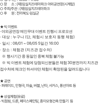
○ 장 소 : (재)임실치즈테마파크 야외공연장(시계탑)
○ 주최/주관 : (재)임실치즈테마파크
○ 후 원 : 전라북도·임실군
★ 빅 이벤트
·
야외공연장 메인무대 이벤트 진행시 프로모션
:
(
,
)
·
대상
누구나
단
체험시 보호자 동행 체험
: 08/01 ~ 08/05 5
16:00
·
일시
일간
:
(
)
·
장소
체험관
치즈관 접수처
※
행사기간 중 동일인 중복 체험 불가능
30
※
빅 이벤트 체험에 당첨되신분들은 체험
분전까지 치즈관
접수처에 체크인 하셔야만 체험이 확정된을 알려드립니다
★ 공연
· 퍼레이드, 인형극, 마술, 버블, 난타, 서커스, 풍선아트 등
★ 상설체험(유료)
· 빅점핑, 드론, 페이스페인팅, 종이모형건축 만들기 등