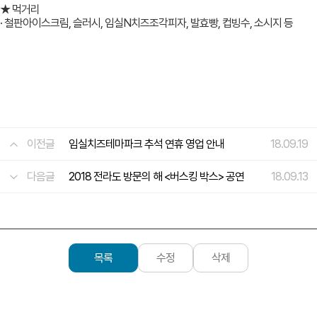
★ 먹거리
· 철판아이스크림, 슬러시, 임실N치즈조각피자, 발효빵, 컵빙수, 소시지 등
이전글
임실치즈테마파크 추석 연휴 영업 안내
18.09.19
다음글
2018 전라도 방문의 해 <버스킹 박스> 공연
18.09.13
목록
수정
삭제