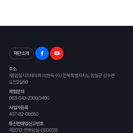
재단소개
주소
재)임실치즈테마파크(한득수) / 전북특별자치도 임실군 성수면
도인2길50
체험문의
063-643-2300/3400
사업자등록
407-82-08650
통신판매업신고번호
제2012-전북임실-00003호