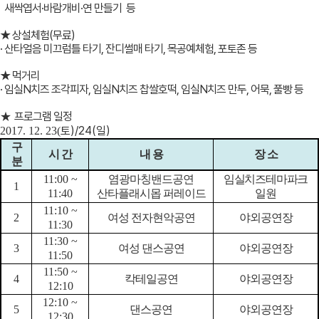
새싹엽서·바람개비·연 만들기 등
★ 상설체험(무료)
· 산타얼음 미끄럼틀 타기, 잔디썰매 타기, 목공예체험, 포토존 등
★ 먹거리
· 임실N치즈 조각피자, 임실N치즈 찹쌀호떡, 임실N치즈 만두, 어묵, 풀빵 등
프로그램 일정
★
토
)/24(
일
)
2017. 12. 23(
구
시 간
내 용
장 소
분
11:00 ~
염광마칭밴드공연
임실치즈테마파크
1
11:40
산타플래시몹 퍼레이드
일원
11:10 ~
2
여성 전자현악공연
야외공연장
11:30
11:30 ~
3
여성 댄스공연
야외공연장
11:50
11:50 ~
4
칵테일공연
야외공연장
12:10
12:10 ~
5
댄스공연
야외공연장
12:30