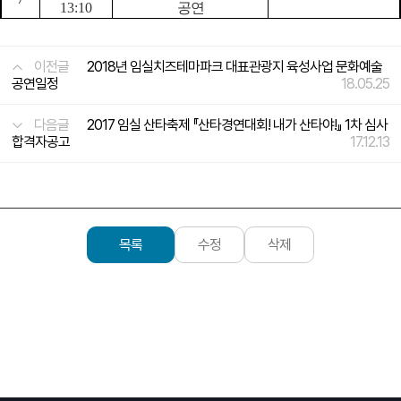
13:10
공연
이전글
2018년 임실치즈테마파크 대표관광지 육성사업 문화예술
공연일정
18.05.25
다음글
2017 임실 산타축제 『산타경연대회! 내가 산타야!』 1차 심사
합격자공고
17.12.13
목록
수정
삭제