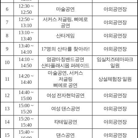
12:30 ~
6
마술공연
야외공연장
12:50
12:50 ~
서커스 저글링
,
삐에로
7
야외공연장
13:10
공연
13:10 ~
8
산타게임
야외공연장
13:40
13:40 ~
9
17
명의 산타를 찾아라
!
야외공연장
14:10
14:10 ~
염광마칭밴드공연
임실치즈테마파크
10
14:50
산타플래시몹 퍼레이드
일원
마술공연
,
서커스
14:20 ~
11
저글링
상설체험장 일원
14:40
삐에로 공연
14:40 ~
12
여성 전자현악공연
야외공연장
15:00
15:00 ~
13
여성 댄스공연
야외공연장
15:20
15:20 ~
14
칵테일공연
야외공연장
15:40
15:40 ~
15
댄스공연
야외공연장