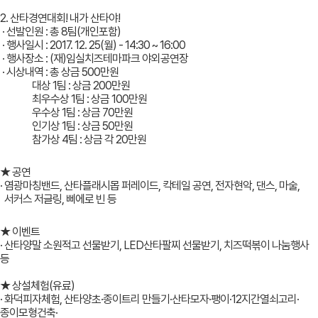
2. 산타경연대회! 내가 산타야!
· 선발인원 : 총 8팀(개인포함)
· 행사일시 : 2017. 12. 25(월) - 14:30 ~ 16:00
· 행사장소 : (재)임실치즈테마파크 야외공연장
· 시상내역 : 총 상금 500만원
대상 1팀 : 상금 200만원
최우수상 1팀 : 상금 100만원
우수상 1팀 : 상금 70만원
인기상 1팀 : 상금 50만원
참가상 4팀 : 상금 각 20만원
★ 공연
· 염광마칭밴드, 산타플래시몹 퍼레이드, 칵테일 공연, 전자현악, 댄스, 마술,
서커스 저글링, 삐에로 빈 등
★ 이벤트
· 산타양말 소원적고 선물받기, LED산타팔찌 선물받기, 치즈떡볶이 나눔행사
등
★ 상설체험(유료)
· 화덕피자체험, 산타양초·종이트리 만들기·산타모자·팽이·12지간열쇠고리·
종이모형건축·