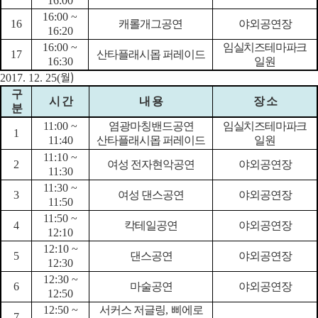
16:00
16:00 ~
16
캐롤개그공연
야외공연장
16:20
16:00 ~
임실치즈테마파크
17
산타플래시몹 퍼레이드
16:30
일원
월
)
2017. 12. 25(
구
시 간
내 용
장 소
분
11:00 ~
염광마칭밴드공연
임실치즈테마파크
1
11:40
산타플래시몹 퍼레이드
일원
11:10 ~
2
여성 전자현악공연
야외공연장
11:30
11:30 ~
3
여성 댄스공연
야외공연장
11:50
11:50 ~
4
칵테일공연
야외공연장
12:10
12:10 ~
5
댄스공연
야외공연장
12:30
12:30 ~
6
마술공연
야외공연장
12:50
12:50 ~
서커스 저글링
,
삐에로
7