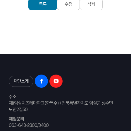
목록
수정
삭제
재단소개
주소
재)임실치즈테마파크(한득수) / 전북특별자치도 임실군 성수면
도인2길50
체험문의
063-643-2300/3400