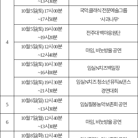
시
분
~13
30
국악
․
클래식 전문예술그룹
월
일
토
시
분
10
5
(
) 17
00
시
분
~17
50
사과나무
‘
’
월
일
토
시
분
10
5
(
) 19
00
전주대 백마응원단
시
분
~19
20
4
월
일
토
시
분
10
5
(
) 12
00
마임
비눗방울 공연
,
시
분
~12
40
월
일
토
시
분
10
5
(
) 10
30
임실
치즈백일장
N
시
분
~16
00
임실
치즈 청소년 뮤직
댄스
월
일
토
시
분
N
&
10
5
(
) 19
30
시
분
~21
30
경연대회
월
일
일
시
분
10
6
(
) 12
40
임실필봉농악보존회 공연
5
시
분
~13
30
월
일
월
시
분
10
7
(
) 12
40
마임
비눗방울 공연
6
,
시
분
~13
30
월
일
화
시
분
10
8
(
) 12
40