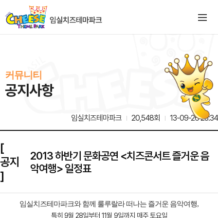
커뮤니티
공지사항
임실치즈테마파크
20,548회
13-09-26 23:34
[
2013 하반기 문화공연 <치즈콘서트 즐거운 음
공지
악여행> 일정표
]
임실치즈테마파크와 함께 룰루랄라 떠나는 즐거운 음악여행,
특히 9월 28일부터 11월 9일까지
매주 토요일