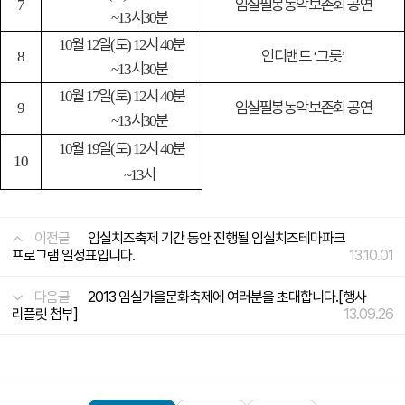
임실필봉농악보존회 공연
7
시
분
~13
30
월
일
토
시
분
10
12
(
) 12
40
인디밴드
그릇
8
‘
’
시
분
~13
30
월
일
토
시
분
10
17
(
) 12
40
임실필봉농악보존회 공연
9
시
분
~13
30
월
일
토
시
분
10
19
(
) 12
40
10
시
~13
이전글
임실치즈축제 기간 동안 진행될 임실치즈테마파크
프로그램 일정표입니다.
13.10.01
다음글
2013 임실가을문화축제에 여러분을 초대합니다.[행사
리플릿 첨부]
13.09.26