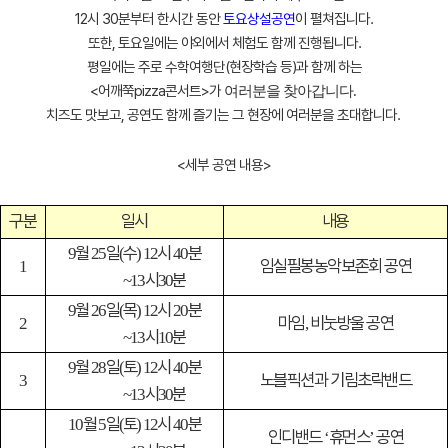
12시 30분부터 한시간 동안
토요상설공연
이 펼쳐집니다.
또한,
토요일에는 야외에서 체험도 함께 진행됩니다.
평일에는 주로 수학여행단(현장학습 등)
과 함께 하는
<어깨쭉pizza콘서트
>가
여러분을 찾아갑니다.
치즈도 맛보고, 공연도 함께 즐기는 그 현장에 여러분을 초대합니다
.
<세부 공연 내용>
구분
일시
내용
월
일
수
시
분
9
25
(
) 12
40
임실필봉농악보존회 공연
1
시
분
~13
30
월
일
목
시
분
9
26
(
) 12
20
마임
비눗방울 공연
2
,
시
분
~13
10
월
일
토
시
분
9
28
(
) 12
40
노블픽션과 기림초락밴드
3
시
분
~13
30
월
일
토
시
분
10
5
(
) 12
40
인디밴드
휴먼스
공연
‘
’