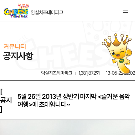
커뮤니티
공지사항
임실치즈테마파크
1,381,872회
13-05-22 23:02
[
5월 26일 2013년 상반기 마지막 <즐거운 음악
공지
여행>에 초대합니다~
]