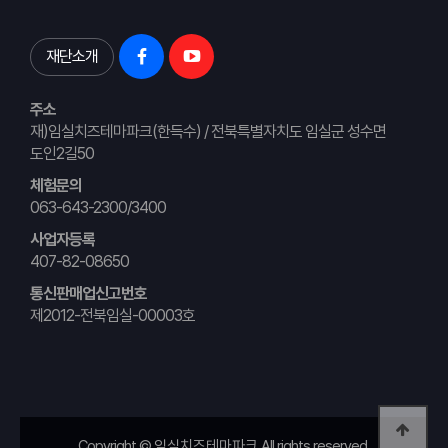
재단소개
주소
재)임실치즈테마파크(한득수) / 전북특별자치도 임실군 성수면
도인2길50
체험문의
063-643-2300/3400
사업자등록
407-82-08650
통신판매업신고번호
제2012-전북임실-00003호
Copyright ©
임실치즈테마파크
All rights reserved.