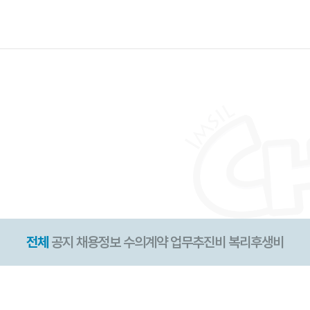
전체
공지
채용정보
수의계약
업무추진비
복리후생비