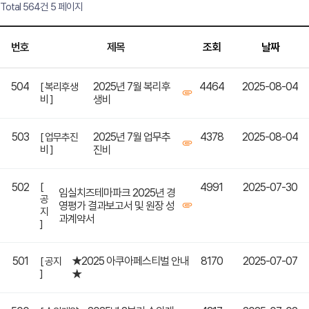
Total 564건
5 페이지
번호
제목
조회
날짜
504
2025년 7월 복리후
4464
2025-08-04
[ 복리후생
비 ]
생비
503
2025년 7월 업무추
4378
2025-08-04
[ 업무추진
비 ]
진비
502
[
4991
2025-07-30
임실치즈테마파크 2025년 경
공
영평가 결과보고서 및 원장 성
지
과계약서
]
501
★2025 아쿠아페스티벌 안내
8170
2025-07-07
[ 공지
]
★