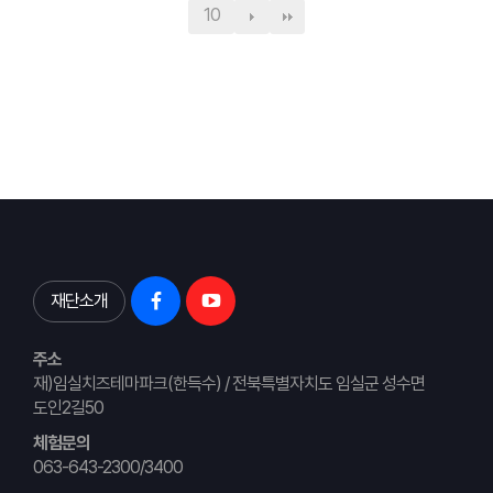
10
재단소개
주소
재)임실치즈테마파크(한득수) / 전북특별자치도 임실군 성수면
도인2길50
체험문의
063-643-2300/3400