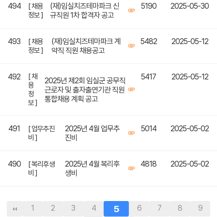
494
(재)임실치즈테마파크 신
5190
2025-05-30
[ 채용
정보 ]
규직원 1차 합격자 공고
493
(재)임실치즈테마파크 계
5482
2025-05-12
[ 채용
정보 ]
약직 직원 채용공고
492
[ 채
5417
2025-05-12
2025년 제2회 임실군 공무직
용
근로자 및 출자출연기관 직원
정
통합채용 계획 공고
보 ]
491
2025년 4월 업무추
5014
2025-05-02
[ 업무추진
비 ]
진비
490
2025년 4월 복리후
4818
2025-05-02
[ 복리후생
비 ]
생비
1
2
3
4
5
6
7
8
9