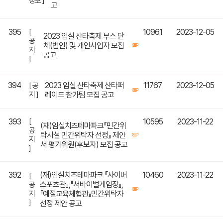
정보 ]
고
395
[
10961
2023-12-05
2023 임실 산타축제 부스 단
공
체(법인) 및 개인사업자 모집
지
공고
]
394
2023 임실 산타축제 산타퍼
11767
2023-12-05
[ 공
지 ]
레이드 참가팀 모집 공고
393
[
10595
2023-11-22
(재)임실치즈테마파크『민간위
공
탁시설 민간위탁자 선정』 제안
지
서 평가위원(후보자) 모집 공고
]
392
(재)임실치즈테마파크 『사이버
10460
2023-11-22
[
스포츠관』,『서바이벌게임장』,
공
지
『예절교육체험관』민간위탁자
]
선정 제안 공고