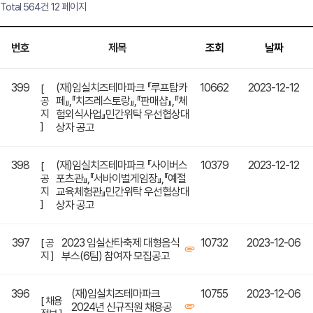
Total 564건
12 페이지
번호
제목
조회
날짜
399
(재)임실치즈테마파크 『루프탑카
10662
2023-12-12
[
페』,『치즈레스토랑』,『판매샵』,『체
공
지
험외식사업』민간위탁 우선협상대
]
상자 공고
398
(재)임실치즈테마파크 『사이버스
10379
2023-12-12
[
포츠관』,『서바이벌게임장』,『예절
공
지
교육체험관』민간위탁 우선협상대
]
상자 공고
397
2023 임실산타축제 대형음식
10732
2023-12-06
[ 공
지 ]
부스(6팀) 참여자 모집공고
396
(재)임실치즈테마파크
10755
2023-12-06
[ 채용
2024년 신규직원 채용공