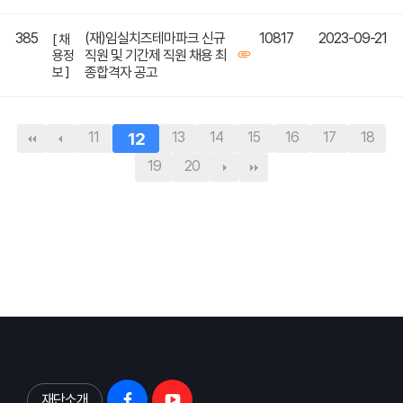
385
(재)임실치즈테마파크 신규
10817
2023-09-21
[ 채
직원 및 기간제 직원 채용 최
용정
보 ]
종합격자 공고
11
12
13
14
15
16
17
18
19
20
재단소개