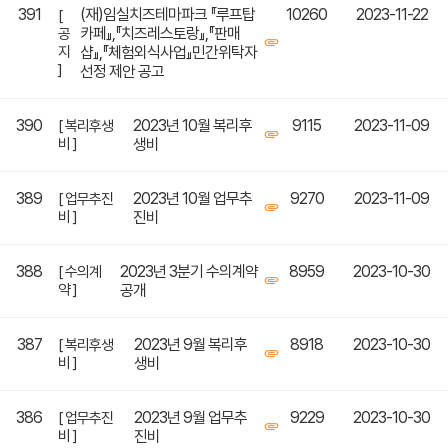
391
(재)임실치즈테마파크 『루프탑
10260
2023-11-22
[
카페』,『치즈레스토랑』,『판매
공
지
샵』,『체험외식사업』민간위탁자
]
선정 제안 공고
390
2023년 10월 복리후
9115
2023-11-09
[ 복리후생
비 ]
생비
389
2023년 10월 업무추
9270
2023-11-09
[ 업무추진
비 ]
진비
388
2023년 3분기 수의계약
8959
2023-10-30
[ 수의계
약 ]
공개
387
2023년 9월 복리후
8918
2023-10-30
[ 복리후생
비 ]
생비
386
2023년 9월 업무추
9229
2023-10-30
[ 업무추진
비 ]
진비