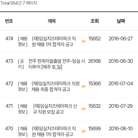
Total 564건
7 페이지
번호
제목
조회
날짜
474
(재)임실치즈테마파크 직
15652
2016-06-27
[ 채용
정보 ]
원 채용 1차 합격자 공고
473
전주 한옥마을출발 전주-임실 시
26168
2016-06-30
[ 공
지 ]
티투어 [매주 토,일]
472
(재)임실치즈테마파크 직원
15366
2016-07-04
[ 채용
정보 ]
채용 최종 합격자 공고
471
(재)임실치즈테마파크 신
15632
2016-07-29
[ 채용
정보 ]
규 직원 모집 공고
470
(재)임실치즈테마파크 직
15699
2016-08-10
[ 채용
정보 ]
원 채용 1차 합격자 공고