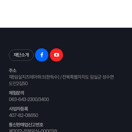
재단소개
주소
재)임실치즈테마파크(한득수) / 전북특별자치도 임실군 성수면
도인2길50
체험문의
063-643-2300/3400
사업자등록
407-82-08650
통신판매업신고번호
제2012-전북임실-00003호