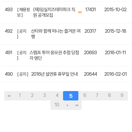
493
(재)임실치즈테마파크 직
17431
2015-10-02
[ 채용정
보 ]
원 공개모집
492
산타와 함께 떠나는 즐겨운 여
20317
2015-12-18
[ 공지
]
행
491
스템프 투어 응모권 추첨 당첨
20693
2016-01-11
[ 공지
]
자 명단
490
2016년 설연휴 휴무일 안내
20644
2016-02-01
[ 공지 ]
1
2
3
4
5
6
7
8
9
10