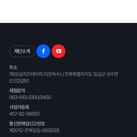
재단소개
주소
재)임실치즈테마파크(한득수) / 전북특별자치도 임실군 성수면
도인2길50
체험문의
063-643-2300/3400
사업자등록
407-82-08650
통신판매업신고번호
제2012-전북임실-00003호