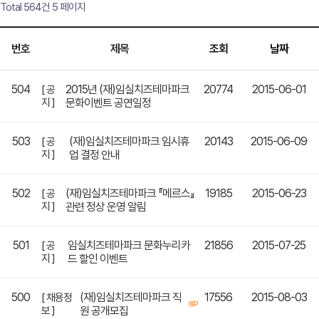
Total 564건
5 페이지
번호
제목
조회
날짜
504
2015년 (재)임실치즈테마파크
20774
2015-06-01
[ 공
지 ]
문화이벤트 공연일정
503
(재)임실치즈테마파크 임시휴
20143
2015-06-09
[ 공
지 ]
업 결정 안내
502
(재)임실치즈테마파크 『메르스』
19185
2015-06-23
[ 공
지 ]
관련 정상 운영 알림
501
임실치즈테마파크 문화누리카
21856
2015-07-25
[ 공
지 ]
드 할인 이벤트
500
(재)임실치즈테마파크 직
17556
2015-08-03
[ 채용정
보 ]
원 공개모집