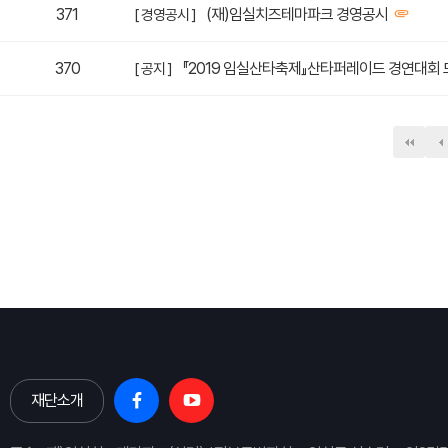
371
(재)임실치즈테마파크 경영공시
[ 경영공시 ]
370
『2019 임실산타축제』산타퍼레이드 경연대회 
[ 공지 ]
다음
맨
재단소개