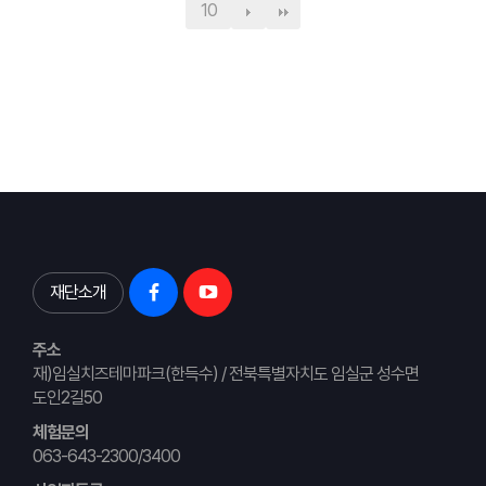
10
재단소개
주소
재)임실치즈테마파크(한득수) / 전북특별자치도 임실군 성수면
도인2길50
체험문의
063-643-2300/3400