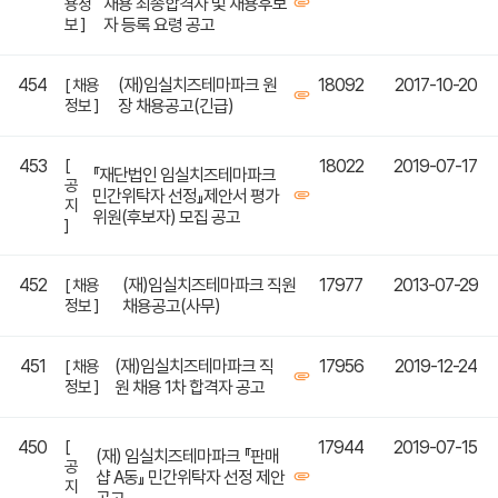
채용 최종합격자 및 채용후보
용정
보 ]
자 등록 요령 공고
454
(재)임실치즈테마파크 원
18092
2017-10-20
[ 채용
정보 ]
장 채용공고(긴급)
453
[
18022
2019-07-17
『재단법인 임실치즈테마파크
공
민간위탁자 선정』제안서 평가
지
위원(후보자) 모집 공고
]
452
(재)임실치즈테마파크 직원
17977
2013-07-29
[ 채용
정보 ]
채용공고(사무)
451
(재)임실치즈테마파크 직
17956
2019-12-24
[ 채용
정보 ]
원 채용 1차 합격자 공고
450
[
17944
2019-07-15
(재) 임실치즈테마파크 『판매
공
샵 A동』 민간위탁자 선정 제안
지