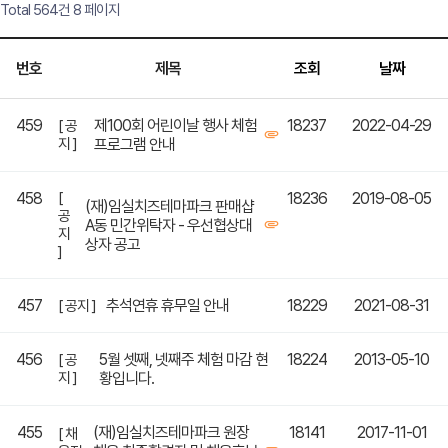
Total 564건
8 페이지
번호
제목
조회
날짜
459
제100회 어린이날 행사 체험
18237
2022-04-29
[ 공
지 ]
프로그램 안내
458
[
18236
2019-08-05
(재)임실치즈테마파크 판매샵
공
A동 민간위탁자 - 우선협상대
지
상자 공고
]
457
추석연휴 휴무일 안내
18229
2021-08-31
[ 공지 ]
456
5월 셋째, 넷째주 체험 마감 현
18224
2013-05-10
[ 공
지 ]
황입니다.
455
(재)임실치즈테마파크 원장
18141
2017-11-01
[ 채