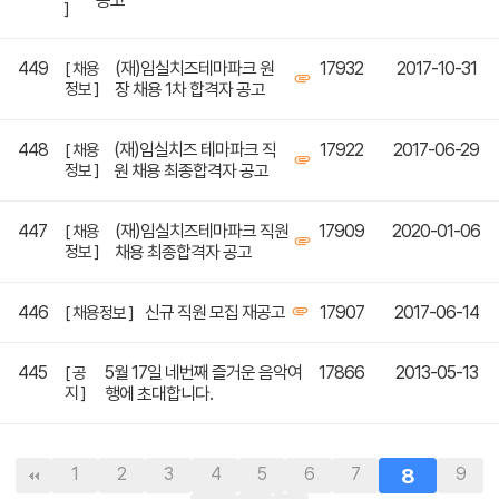
공고
]
449
(재)임실치즈테마파크 원
17932
2017-10-31
[ 채용
정보 ]
장 채용 1차 합격자 공고
448
(재)임실치즈 테마파크 직
17922
2017-06-29
[ 채용
정보 ]
원 채용 최종합격자 공고
447
(재)임실치즈테마파크 직원
17909
2020-01-06
[ 채용
정보 ]
채용 최종합격자 공고
446
신규 직원 모집 재공고
17907
2017-06-14
[ 채용정보 ]
445
5월 17일 네번째 즐거운 음악여
17866
2013-05-13
[ 공
지 ]
행에 초대합니다.
1
2
3
4
5
6
7
8
9