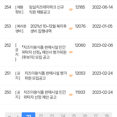
254
임실치즈테마파크 신규
12185
2022-06-14
[ 채용
정보 ]
직원 채용공고
253
2021년 10~12월 복리후
12076
2022-01-05
[ 복리후
생비 ]
생비 집행내역
252
[
12060
2023-02-06
『치즈이용식품 판매시설 민간
공
위탁자 선정』 제안서 평가위원
지
(후보자) 모집 공고
]
251
치즈이용식품 판매시설 평가
12053
2023-02-24
[ 공
지 ]
위원 모집공고
250
치즈이용식품 판매시설 민간
11933
2023-02-24
[ 공
지 ]
위탁자 선정 제안 공고
21
22
23
24
25
26
27
28