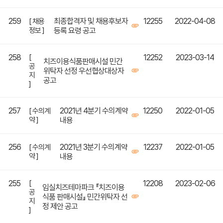
259
최종합격자 및 채용후보자
12255
2022-04-08
[ 채용
정보 ]
등록 요령 공고
258
[
12252
2023-03-14
치즈이용식품판매시설 민간
공
위탁자 선정 우선협상대상자
지
공고
]
257
2021년 4분기 수의계약
12250
2022-01-05
[ 수의계
약 ]
내용
256
2021년 3분기 수의계약
12237
2022-01-05
[ 수의계
약 ]
내용
255
[
12208
2023-02-06
임실치즈테마파크 『치즈이용
공
식품 판매시설』 민간위탁자 선
지
정 제안 공고
]