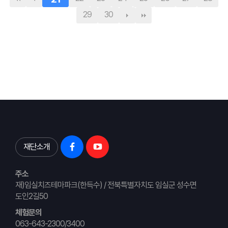
29
30
재단소개
주소
재)임실치즈테마파크(한득수) / 전북특별자치도 임실군 성수면
도인2길50
체험문의
063-643-2300/3400