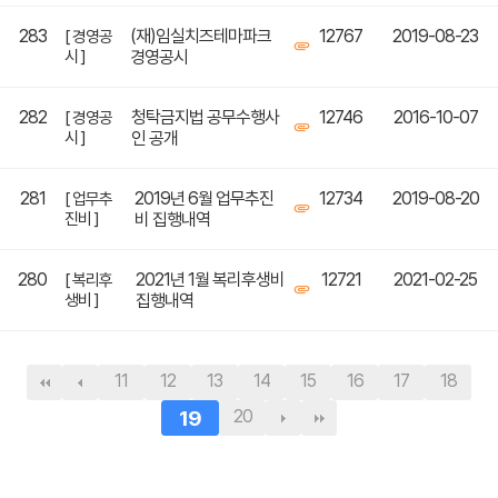
283
(재)임실치즈테마파크
12767
2019-08-23
[ 경영공
시 ]
경영공시
282
청탁금지법 공무수행사
12746
2016-10-07
[ 경영공
시 ]
인 공개
281
2019년 6월 업무추진
12734
2019-08-20
[ 업무추
진비 ]
비 집행내역
280
2021년 1월 복리후생비
12721
2021-02-25
[ 복리후
생비 ]
집행내역
11
12
13
14
15
16
17
18
19
20