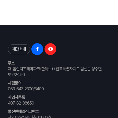
재단소개
주소
재)임실치즈테마파크(한득수) / 전북특별자치도 임실군 성수면
도인2길50
체험문의
063-643-2300/3400
사업자등록
407-82-08650
통신판매업신고번호
제2012-전북임실-00003호