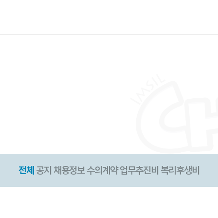
전체
공지
채용정보
수의계약
업무추진비
복리후생비