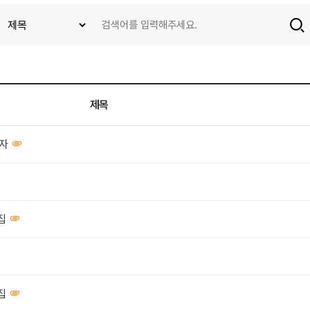
제목
격자
집
집