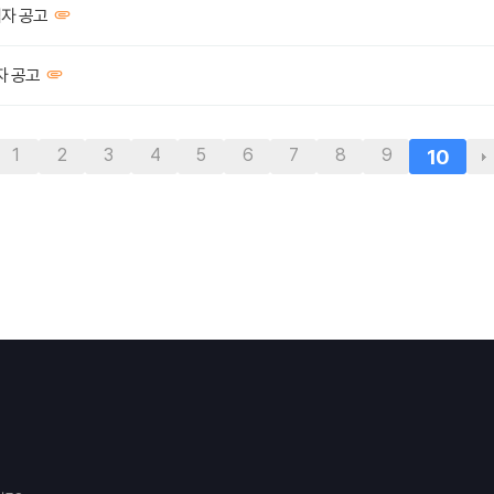
격자 공고
자 공고
1
2
3
4
5
6
7
8
9
10