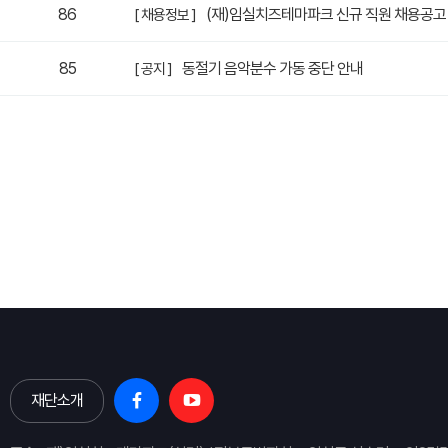
86
(재)임실치즈테마파크 신규 직원 채용공고
[ 채용정보 ]
85
동절기 음악분수 가동 중단 안내
[ 공지 ]
전
맨끝
재단소개