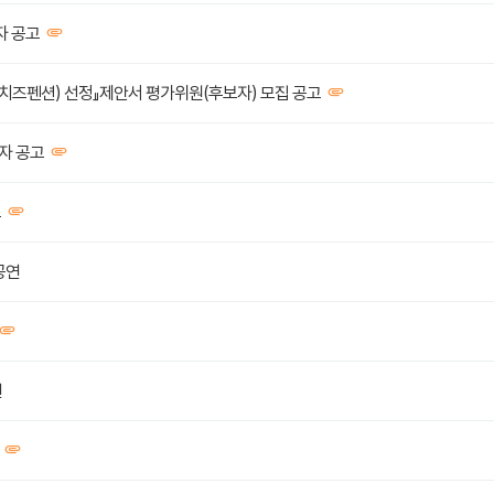
자 공고
즈펜션) 선정』제안서 평가위원(후보자) 모집 공고
자 공고
고
공연
연