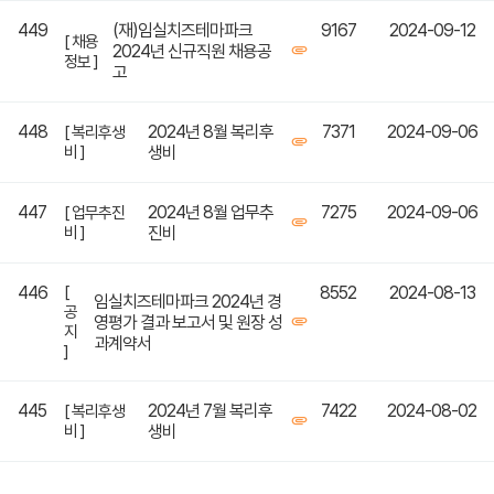
449
(재)임실치즈테마파크
9167
2024-09-12
[ 채용
2024년 신규직원 채용공
정보 ]
고
448
2024년 8월 복리후
7371
2024-09-06
[ 복리후생
비 ]
생비
447
2024년 8월 업무추
7275
2024-09-06
[ 업무추진
비 ]
진비
446
[
8552
2024-08-13
임실치즈테마파크 2024년 경
공
영평가 결과 보고서 및 원장 성
지
과계약서
]
445
2024년 7월 복리후
7422
2024-08-02
[ 복리후생
비 ]
생비