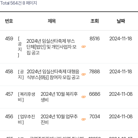
Total 564건
8 페이지
번호
제목
조회
날짜
459
[
8516
2024-11-18
2024년 임실산타축제 부스
공
단체[법인] 및 개인사업자 모
지
집 공고
]
458
2024년 임실산타축제 대형음
7888
2024-11-18
[ 공
지 ]
식부스[6팀] 참여자 모집 공고
457
2024년 10월 복리후
6686
2024-11-08
[ 복리후생
비 ]
생비
456
2024년 10월 업무추
7034
2024-11-08
[ 업무추진
비 ]
진비