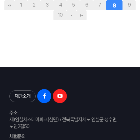
1
2
3
4
5
6
7
8
9
10
재단소개
주소
재)임실치즈테마파크(심민) / 전북특별자치도 임실군 성수면
도인2길50
체험문의