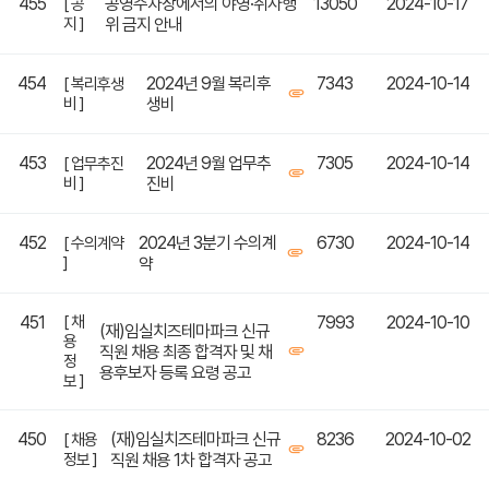
455
공영주차장에서의 야영·취사행
13050
2024-10-17
[ 공
지 ]
위 금지 안내
454
2024년 9월 복리후
7343
2024-10-14
[ 복리후생
비 ]
생비
453
2024년 9월 업무추
7305
2024-10-14
[ 업무추진
비 ]
진비
452
2024년 3분기 수의계
6730
2024-10-14
[ 수의계약
]
약
451
[ 채
7993
2024-10-10
(재)임실치즈테마파크 신규
용
직원 채용 최종 합격자 및 채
정
용후보자 등록 요령 공고
보 ]
450
(재)임실치즈테마파크 신규
8236
2024-10-02
[ 채용
정보 ]
직원 채용 1차 합격자 공고