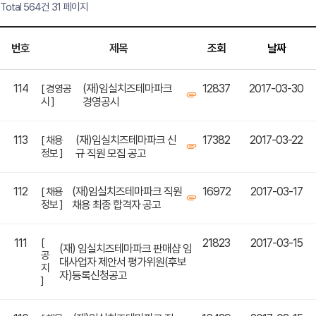
Total 564건
31 페이지
번호
제목
조회
날짜
114
(재)임실치즈테마파크
12837
2017-03-30
[ 경영공
시 ]
경영공시
113
(재)임실치즈테마파크 신
17382
2017-03-22
[ 채용
정보 ]
규 직원 모집 공고
112
(재)임실치즈테마파크 직원
16972
2017-03-17
[ 채용
정보 ]
채용 최종 합격자 공고
111
[
21823
2017-03-15
(재) 임실치즈테마파크 판매샵 임
공
대사업자 제안서 평가위원(후보
지
자)등록신청공고
]