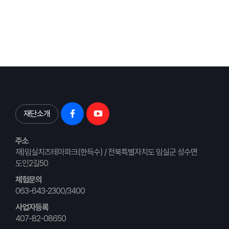
재단소개
주소
재)임실치즈테마파크(한득수) / 전북특별자치도 임실군 성수면
도인2길50
체험문의
063-643-2300/3400
사업자등록
407-82-08650