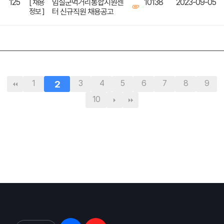
125
임실군먹거리통합지원센
10138
2023-09-05
[ 채용
정보 ]
터 신규직원 채용공고
1
2
3
4
5
6
7
8
9
10