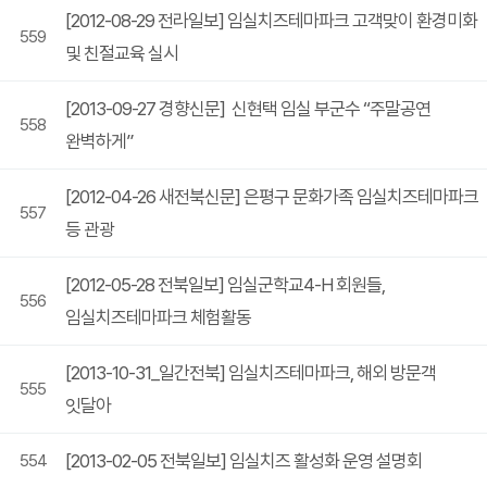
[2012-08-29 전라일보] 임실치즈테마파크 고객맞이 환경미화
559
및 친절교육 실시
[2013-09-27 경향신문] 신현택 임실 부군수 “주말공연
558
완벽하게”
[2012-04-26 새전북신문] 은평구 문화가족 임실치즈테마파크
557
등 관광
[2012-05-28 전북일보] 임실군학교4-H 회원들,
556
임실치즈테마파크 체험활동
[2013-10-31_일간전북] 임실치즈테마파크, 해외 방문객
555
잇달아
[2013-02-05 전북일보] 임실치즈 활성화 운영 설명회
554