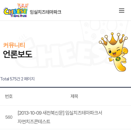
커뮤니티
언론보도
Total 575건
2 페이지
번호
제목
[2013-10-09 새전북신문] 임실치즈테마파크서
560
자연치즈콘테스트