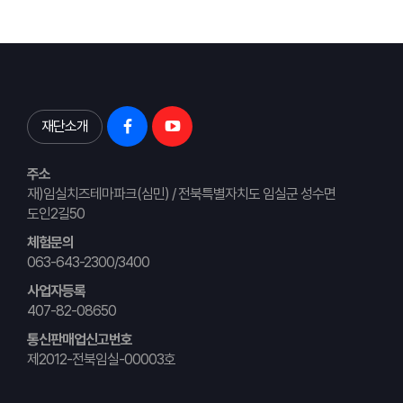
재단소개
주소
재)임실치즈테마파크(심민) / 전북특별자치도 임실군 성수면
도인2길50
체험문의
063-643-2300/3400
사업자등록
407-82-08650
통신판매업신고번호
제2012-전북임실-00003호