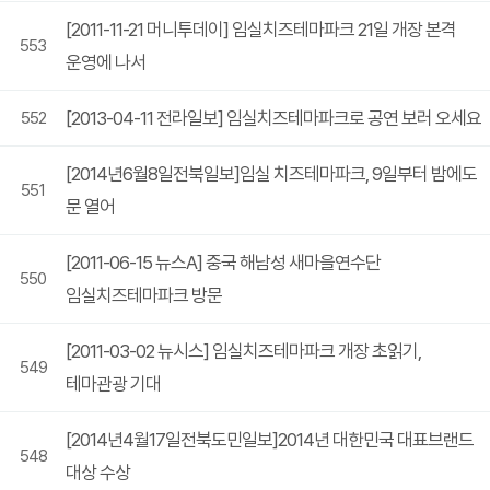
[2011-11-21 머니투데이] 임실치즈테마파크 21일 개장 본격
553
운영에 나서
[2013-04-11 전라일보] 임실치즈테마파크로 공연 보러 오세요
552
[2014년6월8일전북일보]임실 치즈테마파크, 9일부터 밤에도
551
문 열어
[2011-06-15 뉴스A] 중국 해남성 새마을연수단
550
임실치즈테마파크 방문
[2011-03-02 뉴시스] 임실치즈테마파크 개장 초읽기,
549
테마관광 기대
[2014년4월17일전북도민일보]2014년 대한민국 대표브랜드
548
대상 수상