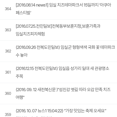
[2016.08.14 news1] 임실 치즈테마파크서 15일까지 ‘아쿠아
364
페스티벌’
[2016.07.25.전민일보]전북동부보훈지청,보훈가족과
363
임실치즈피자체험
(2016.09.26 전북도민일보) 임실군 형형색색 국화 꽃 테마파크
362
수 놓아
(2016.12.15 전북도민일보) 임실읍 성가리 일대 새 관광명소
361
주목
(2016. 09. 12 새전북신문 )"섬진강 옛길 따라 오감 만족 치즈
360
여행"
(2016. 10. 07 뉴스1 15:04:22) “가장 맛있는 축제 오세요”
359