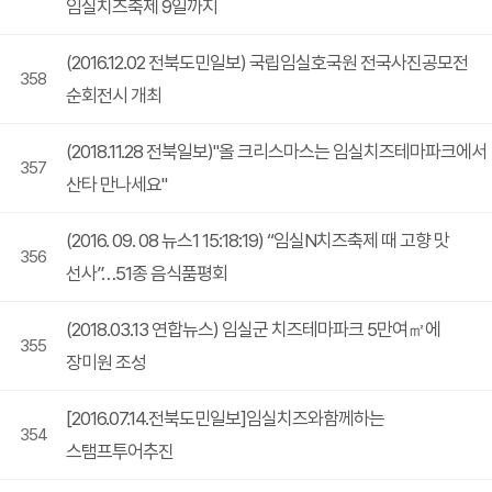
임실치즈축제 9일까지
(2016.12.02 전북도민일보) 국립임실호국원 전국사진공모전
358
순회전시 개최
(2018.11.28 전북일보)"올 크리스마스는 임실치즈테마파크에서
357
산타 만나세요"
(2016. 09. 08 뉴스1 15:18:19) “임실N치즈축제 때 고향 맛
356
선사”…51종 음식품평회
(2018.03.13 연합뉴스) 임실군 치즈테마파크 5만여㎡에
355
장미원 조성
[2016.07.14.전북도민일보]임실치즈와함께하는
354
스탬프투어추진