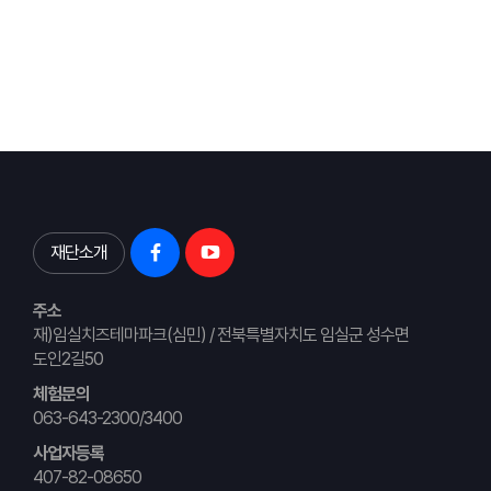
재단소개
주소
재)임실치즈테마파크(심민) / 전북특별자치도 임실군 성수면
도인2길50
체험문의
063-643-2300/3400
사업자등록
407-82-08650