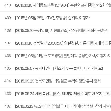
(2016.10.10 재외동포신문 15:19:04) 주한외교사절단, ‘제2회
440
[2015년 05월 28일 JTV전주방송] 길위의 여행자
439
[2015.09.10 충남일보] 서천보건소, 정신장애인 사회적응훈련
438
(2016.10.10 전북일보 23:09:50) 임실경찰, 드론 띄워 4대악 근
437
[2015년 05월 11일 스포츠경향] 할인혜택 풍성한 가족여행지 
436
[2015.08.07 왓처데일리] 치즈가 쭈욱 늘어나니 신기해요!
435
[2015.09.29 전북도민일보]임실군 수학여행단 유치 총력
434
[2015.09.24 새전북신문]임실, 테마별 체험 수학여행 유치 온
433
[2016.03.13 뉴스메이커 ]임실군, 내 나라여행 박람회 참가 
432