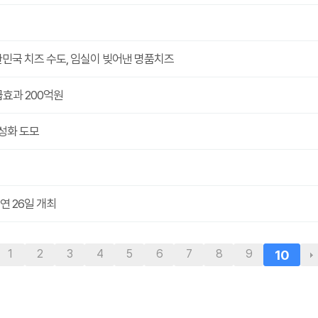
한민국 치즈 수도, 임실이 빚어낸 명품치즈
 파급효과 200억원
 활성화 도모
공연 26일 개최
1
2
3
4
5
6
7
8
9
10