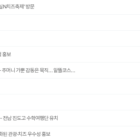
 임실N치즈축제’ 방문
절 홍보
5 - 주머니 가뿐 감동은 묵직… 알뜰코스…
힘 - 전남 진도고 수학여행단 유치
차별화된 관광·치즈 우수성 홍보