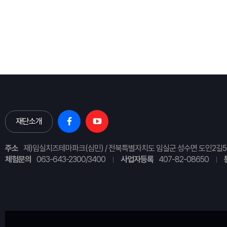
재단소개
주소
재)임실치즈테마파크(심민) / 전북특별자치도 임실군 성수면 도인2길5
체험문의
063-643-2300/3400
사업자등록
407-82-08650