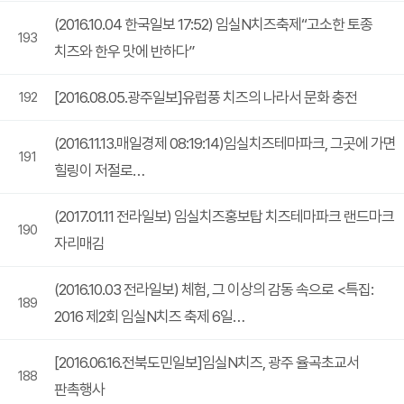
(2016.10.04 한국일보 17:52) 임실N치즈축제“고소한 토종
193
치즈와 한우 맛에 반하다”
[2016.08.05.광주일보]유럽풍 치즈의 나라서 문화 충전
192
(2016.11.13.매일경제 08:19:14)임실치즈테마파크, 그곳에 가면
191
힐링이 저절로…
(2017.01.11 전라일보) 임실치즈홍보탑 치즈테마파크 랜드마크
190
자리매김
(2016.10.03 전라일보) 체험, 그 이상의 감동 속으로 <특집:
189
2016 제2회 임실N치즈 축제 6일…
[2016.06.16.전북도민일보]임실N치즈, 광주 율곡초교서
188
판촉행사