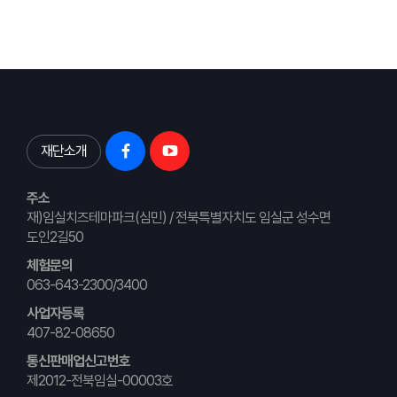
재단소개
주소
재)임실치즈테마파크(심민) / 전북특별자치도 임실군 성수면
도인2길50
체험문의
063-643-2300/3400
사업자등록
407-82-08650
통신판매업신고번호
제2012-전북임실-00003호