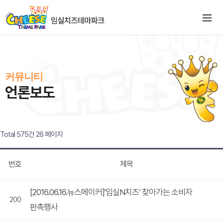
커뮤니티
언론보도
Total 575건
26 페이지
번호
제목
[2016.06.16.뉴스메이커]‘임실N치즈’ 찾아가는 소비자
200
판촉행사