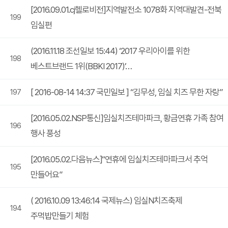
[2016.09.01.cj헬로비전]지역발전소 1078화 지역대발견-전북
199
임실편
(2016.11.18 조선일보 15:44) ‘2017 우리아이를 위한
198
베스트브랜드 1위(BBKI 2017)’…
[ 2016-08-14 14:37 국민일보 ] “김무성, 임실 치즈 무한 자랑”
197
[2016.05.02.NSP통신]임실치즈테마파크, 황금연휴 가족 참여
196
행사 풍성
[2016.05.02.다음뉴스]“연휴에 임실치즈테마파크서 추억
195
만들어요”
( 2016.10.09 13:46:14 국제뉴스) 임실N치즈축제
194
주먹밥만들기 체험