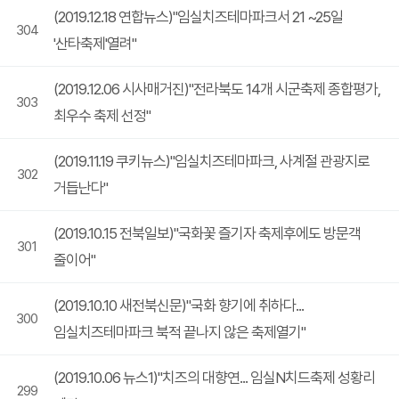
(2019.12.18 연합뉴스)"임실치즈테마파크서 21 ~25일
304
'산타축제'열려"
(2019.12.06 시사매거진)"전라북도 14개 시군축제 종합평가,
303
최우수 축제 선정"
(2019.11.19 쿠키뉴스)"임실치즈테마파크, 사계절 관광지로
302
거듭난다"
(2019.10.15 전북일보)"국화꽃 즐기자 축제후에도 방문객
301
줄이어"
(2019.10.10 새전북신문)"국화 향기에 취하다...
300
임실치즈테마파크 북적 끝나지 않은 축제열기"
(2019.10.06 뉴스1)"치즈의 대향연... 임실N치드축제 성황리
299