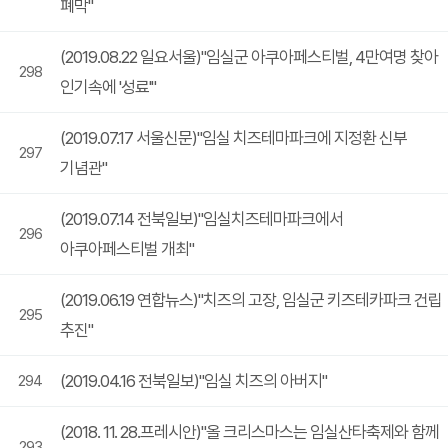
폐막"
(2019.08.22 일요서울)"임실군 아쿠아페스티벌, 4만여명 찾아
298
인기속에 '성료'"
(2019.07.17 서울신문)"임실 치즈테마파크에 지정환 신부
297
기념관"
(2019.07.14 전북일보)"임실치즈테마파크에서
296
아쿠아페스티벌 개최"
(2019.06.19 연합뉴스)"치즈의 고장, 임실군 키즈테카파크 건립
295
추진"
(2019.04.16 전북일보)"임실 치즈의 아버지"
294
(2018. 11. 28.프레시안)"올 크리스마스는 임실산타축제와 함께
293