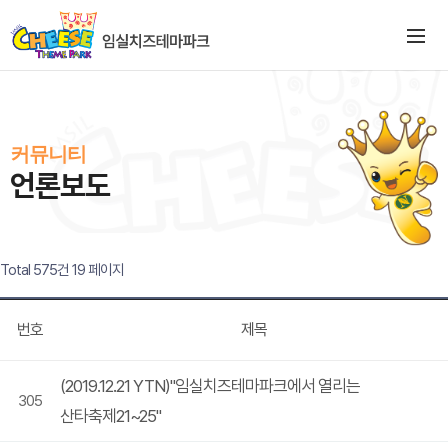
커뮤니티
언론보도
Total 575건
19 페이지
번호
제목
(2019.12.21 YTN)"임실치즈테마파크에서 열리는
305
산타축제21~25"