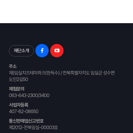
재단소개
주소
재)임실치즈테마파크(한득수) / 전북특별자치도 임실군 성수면
도인2길50
체험문의
063-643-2300/3400
사업자등록
407-82-08650
통신판매업신고번호
제2012-전북임실-00003호