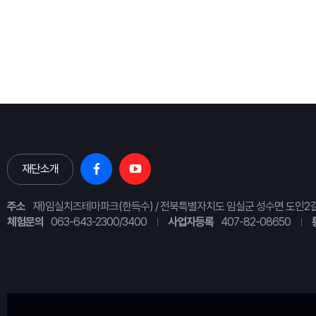
재단소개
주소
재)임실치즈테마파크(한득수) / 전북특별자치도 임실군 성수면 도인2길
체험문의
063-643-2300/3400
사업자등록
407-82-08650