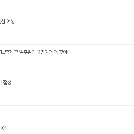
임실 여행
..축제 후 일주일간 11만여명 더 찾아
기 절정
이어