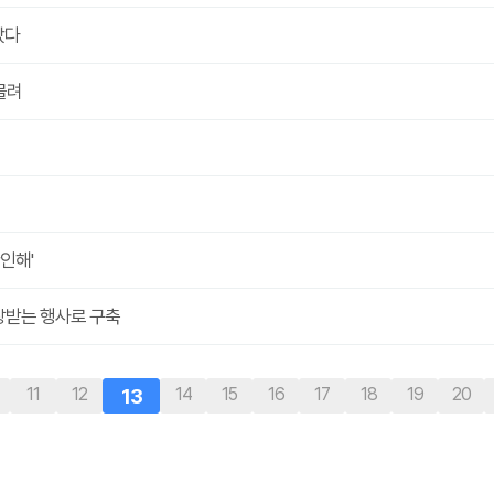
았다
몰려
산인해'
사랑받는 행사로 구축
끝
11
12
13
14
15
16
17
18
19
20