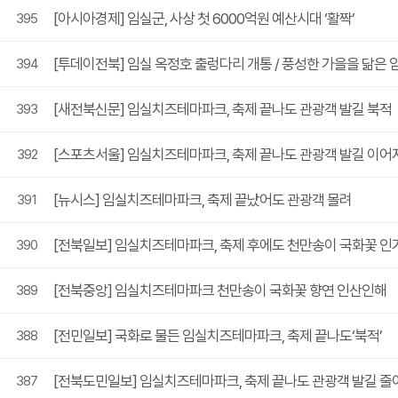
[아시아경제] 임실군, 사상 첫 6000억원 예산시대 ‘활짝’
395
[투데이전북] 임실 옥정호 출렁다리 개통 / 풍성한 가을을 닮은 
394
[새전북신문] 임실치즈테마파크, 축제 끝나도 관광객 발길 북적
393
[스포츠서울] 임실치즈테마파크, 축제 끝나도 관광객 발길 이어져.
392
[뉴시스] 임실치즈테마파크, 축제 끝났어도 관광객 몰려
391
[전북일보] 임실치즈테마파크, 축제 후에도 천만송이 국화꽃 인
390
[전북중앙] 임실치즈테마파크 천만송이 국화꽃 향연 인산인해
389
[전민일보] 국화로 물든 임실치즈테마파크, 축제 끝나도‘북적’
388
[전북도민일보] 임실치즈테마파크, 축제 끝나도 관광객 발길 줄
387