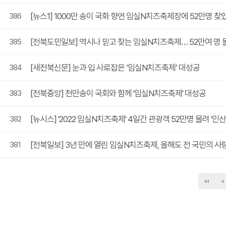
[뉴스1] 1000만 송이 국화 향연 임실N치즈축제장에 52만명 찾
386
[전북도민일보] 역시나 믿고 찾는 임실N치즈축제… 52만여 명 
385
[새전북신문] 눈과 입 사로잡은 ‘임실N치즈축제’ 대성공
384
[전북중앙] 천만송이 국회와 함께 '임실N치즈축제' 대성공
383
[뉴시스] '2022 임실N치즈축제' 4일간 관광객 52만명 몰려 '인
382
[전북일보] 3년 만에 열린 임실N치즈축제, 올해도 전 국민의 
381
다음
맨