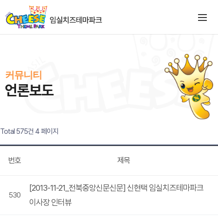
커뮤니티
언론보도
Total 575건
4 페이지
번호
제목
[2013-11-21_전북중앙신문신문] 신현택 임실치즈테마파크
530
이사장 인터뷰