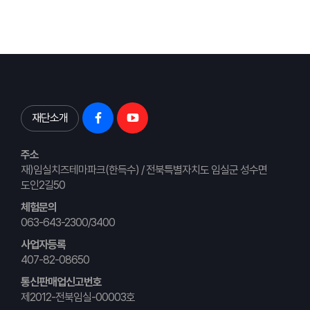
재단소개
주소
재)임실치즈테마파크(한득수) / 전북특별자치도 임실군 성수면
도인2길50
체험문의
063-643-2300/3400
사업자등록
407-82-08650
통신판매업신고번호
제2012-전북임실-00003호