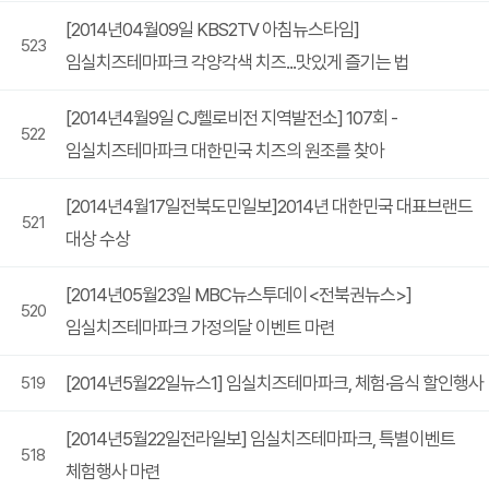
[2014년04월09일 KBS2TV 아침뉴스타임]
523
임실치즈테마파크 각양각색 치즈...맛있게 즐기는 법
[2014년4월9일 CJ헬로비전 지역발전소] 107회 -
522
임실치즈테마파크 대한민국 치즈의 원조를 찾아
[2014년4월17일전북도민일보]2014년 대한민국 대표브랜드
521
대상 수상
[2014년05월23일 MBC뉴스투데이<전북권뉴스>]
520
임실치즈테마파크 가정의달 이벤트 마련
[2014년5월22일뉴스1] 임실치즈테마파크, 체험·음식 할인행사
519
[2014년5월22일전라일보] 임실치즈테마파크, 특별이벤트
518
체험행사 마련