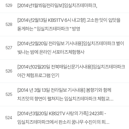
[2014년1월15일전라일보]임실치즈테마파크,
529
[2014년2월13일 KBS1TV 6시 내고향] 고소한 맛이 입맛을
528
돋게하는 " 임실치즈테마파크 " 방영
[2014년2월20일 전라일보 기사내용]임실치즈테마파크 별이
527
빛나는 밤에 온라인 서포터즈체험행사
[2014년02월20일 전북매일신문기사내용]임실치즈테마파크
526
야간 체험프로그램 인기
[2014 년 3월 13일 전라일보 기사내용] 봄향기와 함께
525
치즈맛의 향연이 펼쳐지는 임실치즈테마파크 체험교…
[2014년3월20일 KBS2TV 사랑의 가족] 2423회 -
524
임실치즈테마파크에서 판소리 꿈나무 수진이의 희…