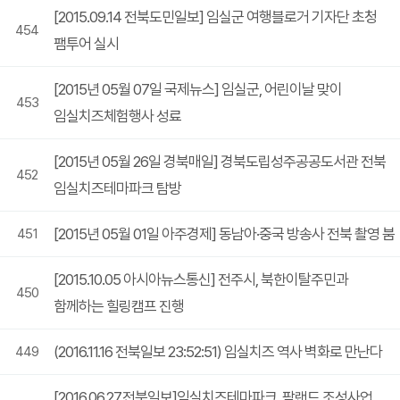
[2015.09.14 전북도민일보] 임실군 여행블로거 기자단 초청
454
팸투어 실시
[2015년 05월 07일 국제뉴스] 임실군, 어린이날 맞이
453
임실치즈체험행사 성료
[2015년 05월 26일 경북매일] 경북도립성주공공도서관 전북
452
임실치즈테마파크 탐방
[2015년 05월 01일 아주경제] 동남아·중국 방송사 전북 촬영 붐
451
[2015.10.05 아시아뉴스통신] 전주시, 북한이탈주민과
450
함께하는 힐링캠프 진행
(2016.11.16 전북일보 23:52:51) 임실치즈 역사 벽화로 만난다
449
[2016.06.27.전북일보]임실치즈테마파크, 팜랜드 조성사업