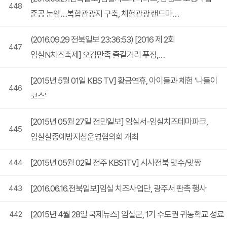
448
준공 눈앞…복합관광지 구축, 체험관광 랜드마…
(2016.09.29 전북일보 23:36:53) [2016 제 2회
447
임실N치즈축제] 오감만족 즐길거리 푸짐,…
[2015년 5월 01일 KBS TV] 황금연휴, 아이들과 체험 ‘나들이
446
코스’
[2015년 05월 27일 전민일보] 임실서-임실치즈테마파크,
445
임실실종예방지침운영협의회 개최
[2015년 05월 02일 전주 KBS1TV] 시사전북 맞수/맞짱
444
[2016.06.16.전북일보]임실 치즈사업단, 광주서 판촉 행사
443
[2015년 4월 28일 국제뉴스] 임실군, 1기 수도권 귀농학교 성료
442