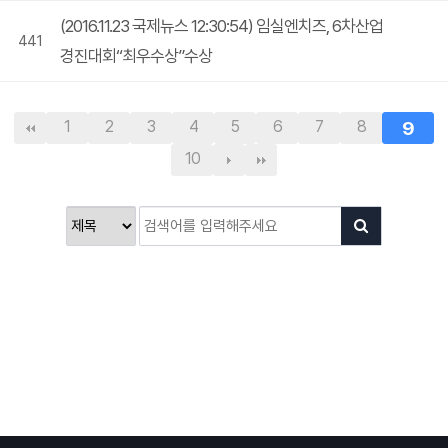
(2016.11.23 국제뉴스 12:30:54) 임실엔치즈, 6차산업
441
경진대회“최우수상”수상
1
2
3
4
5
6
7
8
9
10